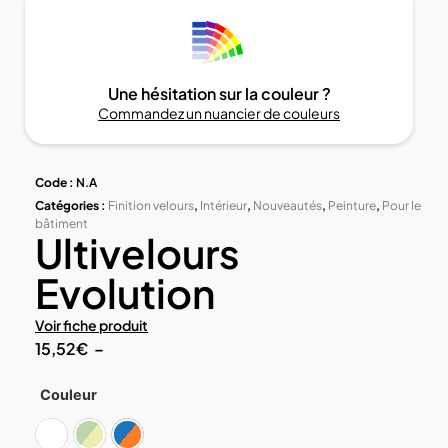
Une hésitation sur la couleur ?
Commandez un nuancier de couleurs
Code :
N.A
Catégories :
Finition velours
,
Intérieur
,
Nouveautés
,
Peinture
,
Pour le
bâtiment
Ultivelours
Evolution
Voir fiche produit
15,52
€
–
Couleur
Blanc
Teintes claires
Teintes foncées