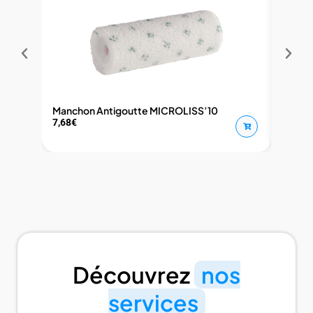
Manchon Antigoutte MICROLISS’10
Mancho
7,68
€
8,01
€
Découvrez
nos
services