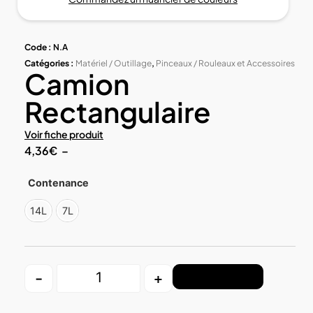
Code :
N.A
Catégories :
Matériel / Outillage
,
Pinceaux / Rouleaux et Accessoires
Camion
Rectangulaire
Voir fiche produit
4,36
€
–
Contenance
14L
7L
-
+
Ajouter au panier