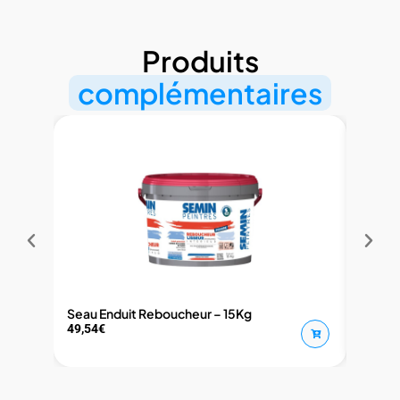
Produits
complémentaires
Seau Enduit Reboucheur – 15Kg
Fixate
49,54
€
28,40
€