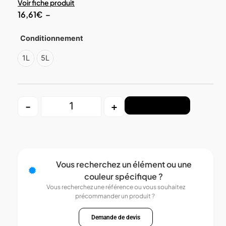
Voir fiche produit
16,61
€
–
Conditionnement
1L
5L
-
+
Ajouter au panier
Vous recherchez un élément ou une
couleur spécifique ?
Vous recherchez une référence ou vous souhaitez
précommander un produit ?
Demande de devis