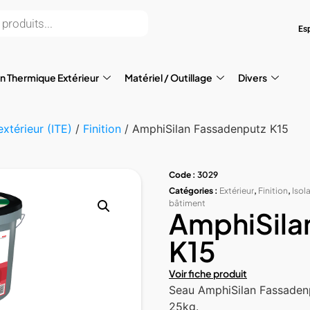
Es
on Thermique Extérieur
Matériel / Outillage
Divers
extérieur (ITE)
/
Finition
/ AmphiSilan Fassadenputz K15
Code :
3029
Catégories :
Extérieur
,
Finition
,
Isol
bâtiment
AmphiSila
K15
Voir fiche produit
Seau AmphiSilan Fassaden
25kg.