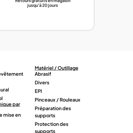
Retours gratuits en magasin
jusqu'à 20 jours
Matériel / Outillage
revêtement
Abrasif
Divers
ural
EPI
ol
Pinceaux / Rouleaux
mique par
Préparation des
e mise en
supports
Protection des
supports