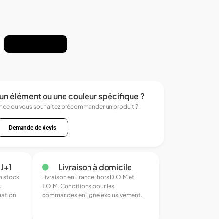
Ajouter au panier
un élément ou une couleur spécifique ?
ence ou vous souhaitez précommander un produit ?
Demande de devis
 J+1
Livraison à domicile
en stock
Livraison en France, hors D.O.M et
u
T.O.M. Conditions pour les
mation
commandes en ligne exclusivement.