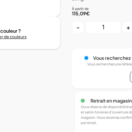
À partir de
115,09
€
-
+
 couleur ?
r de couleurs
Vous recherchez 
Vous recherchez une référ
Retrait en magasin
Sous réserve de disponibilité 
et selon horaires d’ouverture d
magasin. Vous recevrez confir
par email.