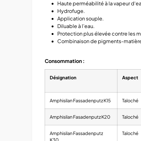
Haute perméabilité à la vapeur d‘e
Hydrofuge.
Application souple.
Diluable à l’eau.
Protection plus élevée contre les mo
Combinaison de pigments-matières 
Consommation :
Désignation
Aspect
Amphisilan Fassadenputz K15
Taloché
Amphisilan Fasadenputz K20
Taloché
Amphisilan Fassadenputz
Taloché
K30