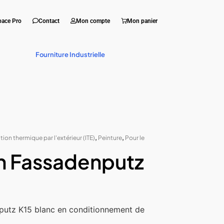
pace Pro
Contact
Mon compte
Mon panier
Fourniture Industrielle
ation thermique par l'extérieur (ITE)
,
Peinture
,
Pour le
n Fassadenputz
putz K15 blanc en conditionnement de