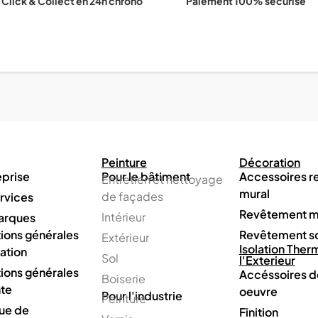
Click & Collect en 24h chrono
Paiement 100% sécurisé
Peinture
Décoration
eprise
Pour le bâtiment
Accessoires 
Entretien et nettoyage
mural
de façades
rvices
Revêtement m
Intérieur
arques
ions générales
Revêtement s
Extérieur
Isolation Ther
sation
Sol
l'Exterieur
ions générales
Accéssoires d
Boiserie
te
oeuvre
Pour l'industrie
Peinture
que de
Finition