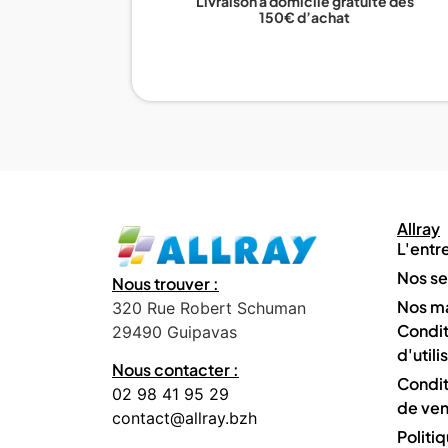
Livraison à domicile gratuite dès
150€ d’achat
Allray
L'entr
Nos se
Nous trouver :
Nos m
320 Rue Robert Schuman
Condit
29490 Guipavas
d'utili
Nous contacter :
Condit
02 98 41 95 29
de ven
contact@allray.bzh
Politi