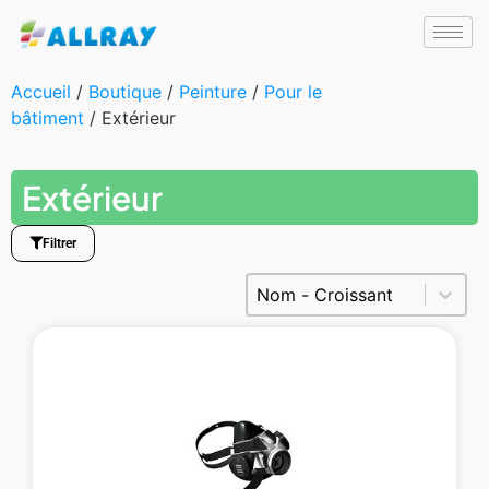
Accueil
/
Boutique
/
Peinture
/
Pour le
bâtiment
/ Extérieur
Extérieur
Filtrer
Trier le contenu
Trier Produits