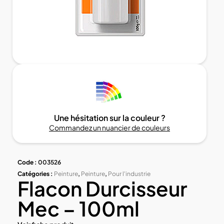
Une hésitation sur la couleur ?
Commandez un nuancier de couleurs
Code :
003526
Catégories :
Peinture
,
Peinture
,
Pour l'industrie
Flacon Durcisseur
Mec – 100ml