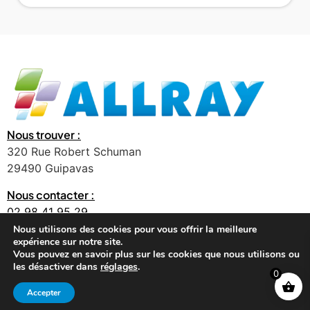
Nous trouver :
320 Rue Robert Schuman
29490 Guipavas
Nous contacter :
02 98 41 95 29
contact@allray.bzh
Nous utilisons des cookies pour vous offrir la meilleure
expérience sur notre site.
Vous pouvez en savoir plus sur les cookies que nous utilisons ou
les désactiver dans
réglages
.
0
©2026 ALLRAY, Tous droits réservés
Accepter
Mentions légales
Réalisé par WebByConcept