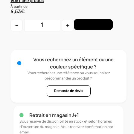
Voir fiche produit
À partir de
6,53
€
-
+
Ajouter au panier
Vous recherchez un élément ou une
couleur spécifique ?
Vous recherchez une référence ou vous souhaitez
précommander un produit ?
Demande de devis
Retrait en magasin J+1
Sous réserve de disponibilité en stock et selon horaires
d’ouverture du magasin. Vous recevrez confirmation par
email.