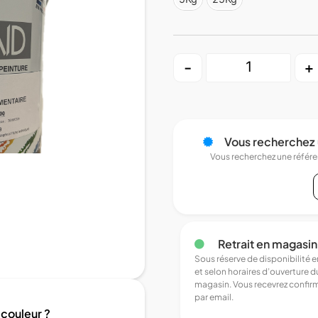
-
+
Vous recherchez 
Vous recherchez une référ
Retrait en magasin
Sous réserve de disponibilité 
et selon horaires d’ouverture d
magasin. Vous recevrez confir
par email.
 couleur ?