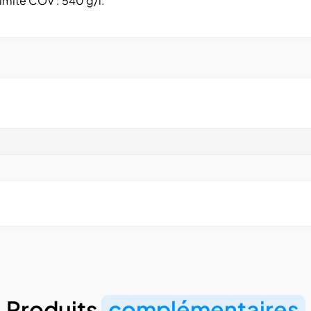
limite COV : 540 g/l.
Produits
complémentaires