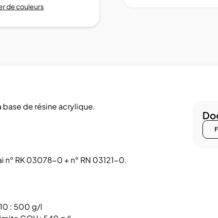
r de couleurs
base de résine acrylique.
Doc
F
sai n° RK 03078-0 + n° RN 03121-0.
10 : 500 g/l