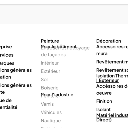
Peinture
Décoration
eprise
Pour le bâtiment
Accessoires 
Entretien et nettoyage
mural
de façades
rvices
Revêtement m
Intérieur
arques
ions générales
Revêtement s
Extérieur
Isolation Ther
sation
Sol
l'Exterieur
ions générales
Accéssoires d
Boiserie
te
oeuvre
Pour l'industrie
Peinture
que de
Finition
Vernis
entialité
Isolant
Véhicules
Matériel indust
Direct)
Nautique