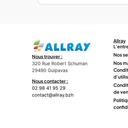
Allray
L'entr
Nos se
Nous trouver :
Nos m
320 Rue Robert Schuman
Condit
29490 Guipavas
d'utili
Nous contacter :
Condit
02 98 41 95 29
de ven
contact@allray.bzh
Politi
confid