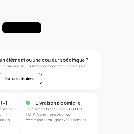
Ajouter au panier
un élément ou une couleur spécifique ?
ence ou vous souhaitez précommander un produit ?
Demande de devis
 J+1
Livraison à domicile
en stock
Livraison en France, hors D.O.M et
u
T.O.M. Conditions pour les
mation
commandes en ligne exclusivement.