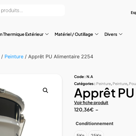
Es
on Thermique Extérieur
Matériel / Outillage
Divers
/
Peinture
/ Apprêt PU Alimentaire 2254
Code :
N.A
Catégories :
Peinture
,
Peinture
,
Pour
Apprêt PU
Voir fiche produit
120,36
€
–
Conditionnement
5Kg
25Kg