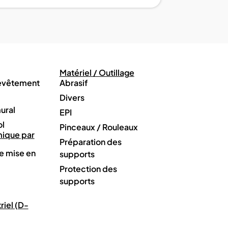
Matériel / Outillage
revêtement
Abrasif
Divers
ural
EPI
ol
Pinceaux / Rouleaux
mique par
Préparation des
e mise en
supports
Protection des
supports
riel (D-