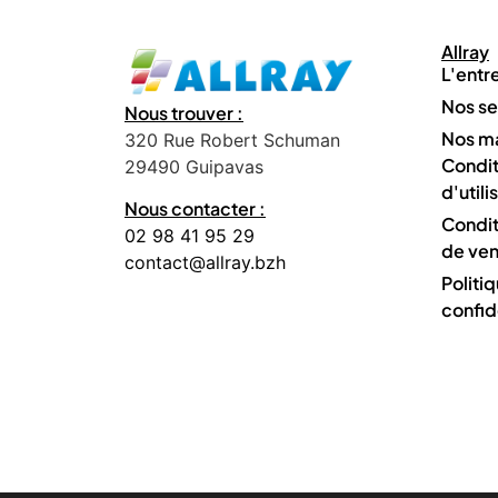
Allray
L'entr
Nos se
Nous trouver :
Nos m
320 Rue Robert Schuman
Condit
29490 Guipavas
d'utili
Nous contacter :
Condit
02 98 41 95 29
de ven
contact@allray.bzh
Politi
confid