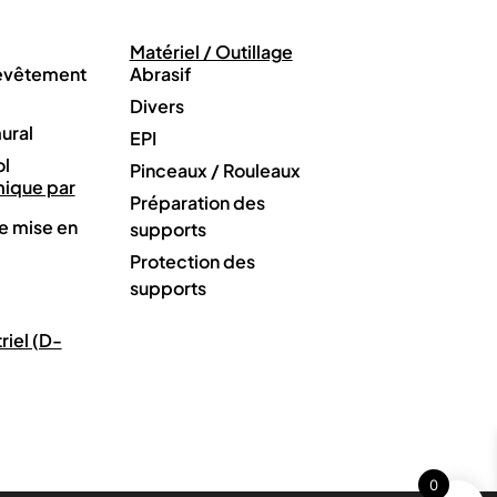
Matériel / Outillage
revêtement
Abrasif
Divers
ural
EPI
ol
Pinceaux / Rouleaux
mique par
Préparation des
e mise en
supports
Protection des
supports
riel (D-
0