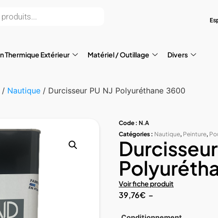
Es
on Thermique Extérieur
Matériel / Outillage
Divers
/
Nautique
/ Durcisseur PU NJ Polyuréthane 3600
Code :
N.A
Catégories :
Nautique
,
Peinture
,
Pou
Durcisseur
Polyuréth
Voir fiche produit
39,76
€
–
Conditionnement