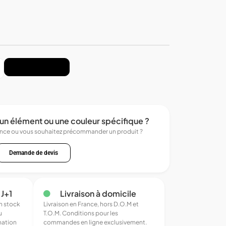
Ajouter au panier
un élément ou une couleur spécifique ?
ence ou vous souhaitez précommander un produit ?
Demande de devis
 J+1
Livraison à domicile
en stock
Livraison en France, hors D.O.M et
u
T.O.M. Conditions pour les
mation
commandes en ligne exclusivement.