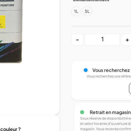
1L
5L
-
+
Vous recherchez 
Vous recherchez une référ
Retrait en magasin
Sous réserve de disponibilité 
et selon horaires d’ouverture d
 couleur ?
magasin. Vous recevrez confir