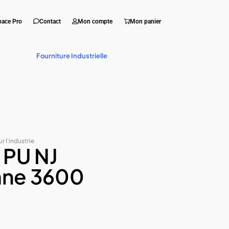
pace Pro
Contact
Mon compte
Mon panier
Fourniture Industrielle
r l'industrie
 PU NJ
ane 3600