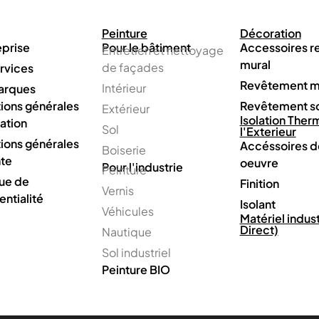
Peinture
Décoration
eprise
Pour le bâtiment
Accessoires 
Entretien et nettoyage
mural
de façades
rvices
Revêtement m
Intérieur
arques
ions générales
Revêtement s
Extérieur
Isolation Ther
sation
Sol
l'Exterieur
ions générales
Accéssoires d
Boiserie
te
oeuvre
Pour l'industrie
Peinture
que de
Finition
Vernis
entialité
Isolant
Véhicules
Matériel indust
Direct)
Nautique
Sol industriel
Peinture BIO