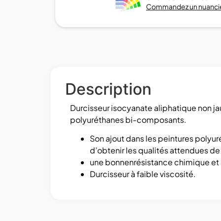
Commandez un nuancie
Description
Durcisseur isocyanate aliphatique non jaun
polyuréthanes bi-composants.
Son ajout dans les peintures polyur
d’obtenir les qualités attendues de 
une bonnenrésistance chimique et m
Durcisseur à faible viscosité.