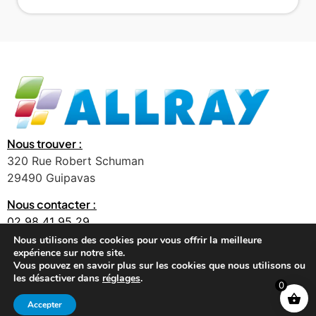
Nous trouver :
320 Rue Robert Schuman
29490 Guipavas
Nous contacter :
02 98 41 95 29
contact@allray.bzh
Nous utilisons des cookies pour vous offrir la meilleure
expérience sur notre site.
Vous pouvez en savoir plus sur les cookies que nous utilisons ou
les désactiver dans
réglages
.
0
©2026 ALLRAY, Tous droits réservés
Accepter
Mentions légales
Réalisé par WebByConcept