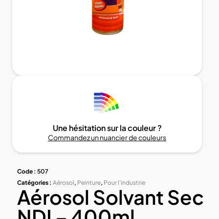
Une hésitation sur la couleur ?
Commandez un nuancier de couleurs
Code :
507
Catégories :
Aérosol
,
Peinture
,
Pour l'industrie
Aérosol Solvant Sec
NDI – 400ml