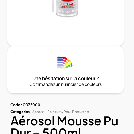
Une hésitation sur la couleur ?
Commandez un nuancier de couleurs
Code :
0033000
Catégories :
Aérosol
,
Peinture
,
Pour l'industrie
Aérosol Mousse Pu
Dur – 500ml