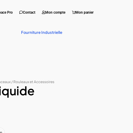
pace Pro
Contact
Mon compte
Mon panier
Fourniture Industrielle
nceaux / Rouleaux et Accessoires
Liquide
m