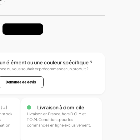
Ajouter au panier
un élément ou une couleur spécifique ?
ence ou vous souhaitez précommander un produit ?
Demande de devis
 J+1
Livraison à domicile
en stock
Livraison en France, hors D.O.M et
u
T.O.M. Conditions pour les
mation
commandes en ligne exclusivement.