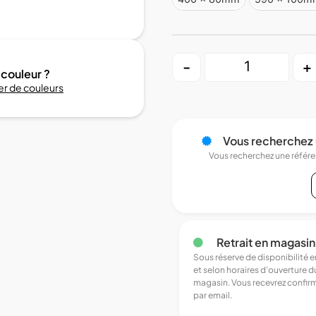
-
+
 couleur ?
r de couleurs
Vous recherchez 
Vous recherchez une référ
Retrait en magasin
Sous réserve de disponibilité 
et selon horaires d’ouverture d
magasin. Vous recevrez confir
par email.