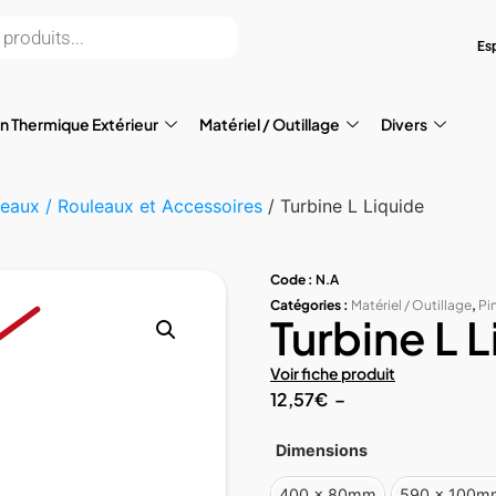
Es
on Thermique Extérieur
Matériel / Outillage
Divers
eaux / Rouleaux et Accessoires
/ Turbine L Liquide
Code :
N.A
Catégories :
Matériel / Outillage
,
Pi
Turbine L 
Voir fiche produit
12,57
€
–
Dimensions
400 x 80mm
590 x 100m