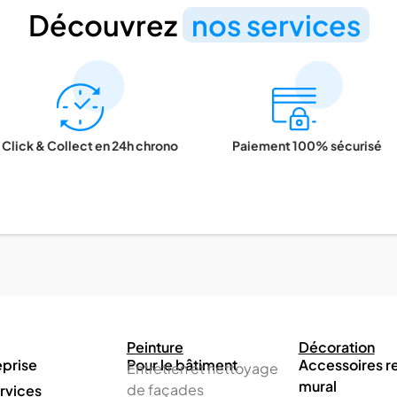
Découvrez
nos services
Click & Collect en 24h chrono
Paiement 100% sécurisé
Peinture
Décoration
eprise
Pour le bâtiment
Accessoires 
Entretien et nettoyage
mural
de façades
rvices