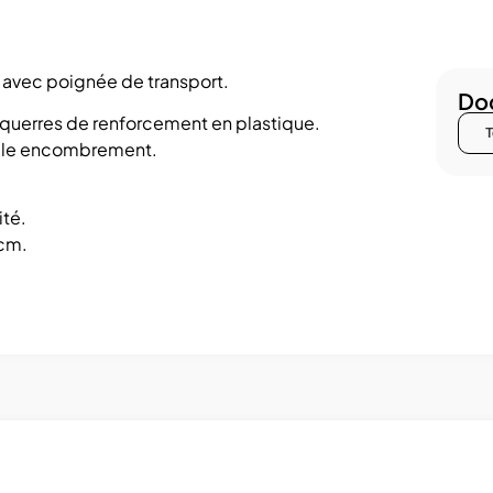
 avec poignée de transport.
Doc
 Équerres de renforcement en plastique.
T
aible encombrement.
ité.
 cm.