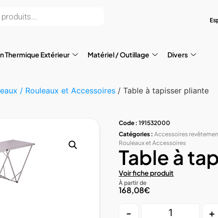
Es
on Thermique Extérieur
Matériel / Outillage
Divers
eaux / Rouleaux et Accessoires
/ Table à tapisser pliante
Code :
191532000
Catégories :
Accessoires revêtemen
Rouleaux et Accessoires
Table à tap
Voir fiche produit
À partir de
168,08
€
-
+