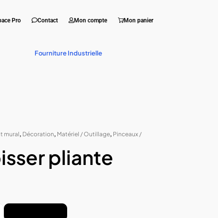
pace Pro
Contact
Mon compte
Mon panier
Fourniture Industrielle
t mural
,
Décoration
,
Matériel / Outillage
,
Pinceaux /
isser pliante
Ajouter au panier