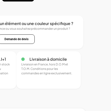
un élément ou une couleur spécifique ?
ence ou vous souhaitez précommander un produit ?
Demande de devis
 J+1
Livraison à domicile
en stock
Livraison en France, hors D.O.M et
u
T.O.M. Conditions pour les
mation
commandes en ligne exclusivement.