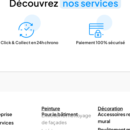
Découvrez
nos services
Click & Collect en 24h chrono
Paiement 100% sécurisé
Peinture
Décoration
eprise
Pour le bâtiment
Accessoires 
Entretien et nettoyage
mural
de façades
rvices
Revêtement m