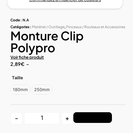
Code :
N.A
Catégories :
Matériel / Outillage
,
Pinceaux / Rouleaux et Accessoires
Monture Clip
Polypro
Voir fiche produit
2,89
€
–
Taille
180mm
250mm
-
+
Ajouter au panier