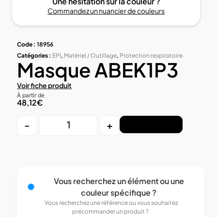
Une hésitation sur la couleur ?
Commandez un nuancier de couleurs
Code :
18956
Catégories :
EPI
,
Matériel / Outillage
,
Protection respiratoire
Masque ABEK1P3
Voir fiche produit
À partir de
48,12
€
-
+
Ajouter au panier
Vous recherchez un élément ou une
couleur spécifique ?
Vous recherchez une référence ou vous souhaitez
précommander un produit ?