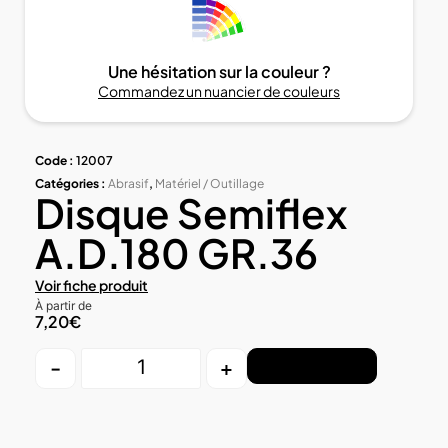
Une hésitation sur la couleur ?
Commandez un nuancier de couleurs
Code :
12007
Catégories :
Abrasif
,
Matériel / Outillage
Disque Semiflex
A.D.180 GR.36
Voir fiche produit
À partir de
7,20
€
-
+
Ajouter au panier