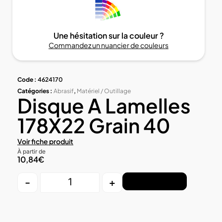
Une hésitation sur la couleur ?
Commandez un nuancier de couleurs
Code :
4624170
Catégories :
Abrasif
,
Matériel / Outillage
Disque A Lamelles
178X22 Grain 40
Voir fiche produit
À partir de
10,84
€
-
+
Ajouter au panier