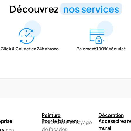
Découvrez
nos services
Click & Collect en 24h chrono
Paiement 100% sécurisé
Peinture
Décoration
eprise
Pour le bâtiment
Accessoires 
Entretien et nettoyage
mural
de façades
rvices