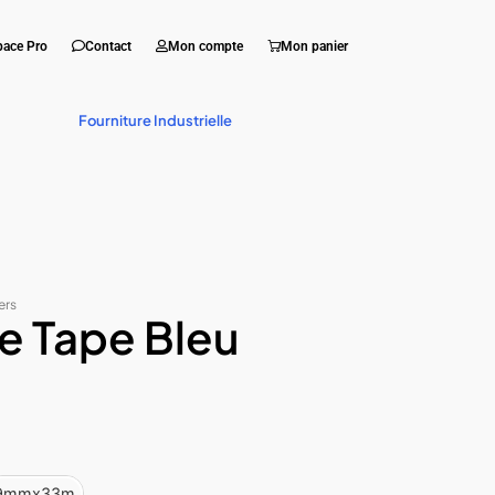
pace Pro
Contact
Mon compte
Mon panier
Fourniture Industrielle
ers
ne Tape Bleu
9mmx33m