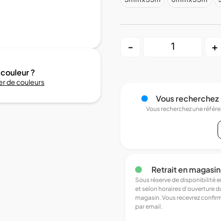
-
+
 couleur ?
r de couleurs
Vous recherchez 
Vous recherchez une référ
Retrait en magasin
Sous réserve de disponibilité 
et selon horaires d’ouverture d
magasin. Vous recevrez confir
par email.