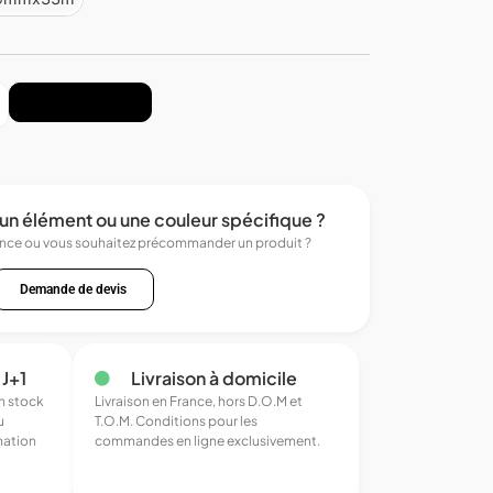
Ajouter au panier
un élément ou une couleur spécifique ?
ence ou vous souhaitez précommander un produit ?
Demande de devis
 J+1
Livraison à domicile
en stock
Livraison en France, hors D.O.M et
u
T.O.M. Conditions pour les
mation
commandes en ligne exclusivement.