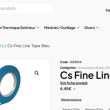
Es
on Thermique Extérieur
Matériel / Outillage
Divers
rs
/ Cs Fine Line Tape Bleu
Code :
003104
Catégories :
Accessoires divers
,
Div
Cs Fine Li
Voir fiche produit
4,45
€
–
Dimensions
3mmx33m
6mmx33m