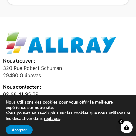
Nous trouver :
320 Rue Robert Schuman
29490 Guipavas
Nous contacter :
02 98 41 95 29
contact@allray.bzh
Nous utilisons des cookies pour vous offrir la meilleure
expérience sur notre site.
Vous pouvez en savoir plus sur les cookies que nous utilisons ou
les désactiver dans
réglages
.
0
©2026 ALLRAY, Tous droits réservés
Accepter
Mentions légales
Réalisé par WebByConcept